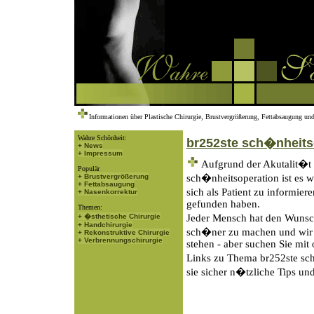
Informationen über Plastische Chirurgie, Brustvergrößerung, Fettabsaugung und
Wahre Schönheit:
br252ste sch�nheits
+ News
+ Impressum
Aufgrund der Akutalit�t
Populär
+ Brustvergrößerung
sch�nheitsoperation ist es 
+ Fettabsaugung
sich als Patient zu informie
+ Nasenkorrektur
gefunden haben.
Themen:
+ �sthetische Chirurgie
Jeder Mensch hat den Wunsch
+ Handchirurgie
sch�ner zu machen und wir 
+ Rekonstruktive Chirurgie
+ Verbrennungschirurgie
stehen - aber suchen Sie mit
Links zu Thema br252ste sch
sie sicher n�tzliche Tips und