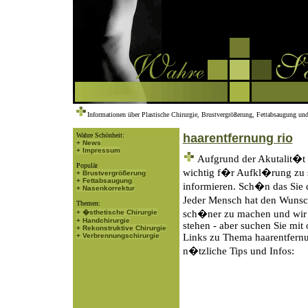
Informationen über Plastische Chirurgie, Brustvergrößerung, Fettabsaugung und
Wahre Schönheit:
haarentfernung rio
+ News
+ Impressum
Aufgrund der Akutalit�t d
Populär
wichtig f�r Aufkl�rung zu s
+ Brustvergrößerung
+ Fettabsaugung
informieren. Sch�n das Sie 
+ Nasenkorrektur
Jeder Mensch hat den Wunsch
Themen:
+ �sthetische Chirurgie
sch�ner zu machen und wir 
+ Handchirurgie
stehen - aber suchen Sie mit
+ Rekonstruktive Chirurgie
+ Verbrennungschirurgie
Links zu Thema haarentfernun
n�tzliche Tips und Infos: