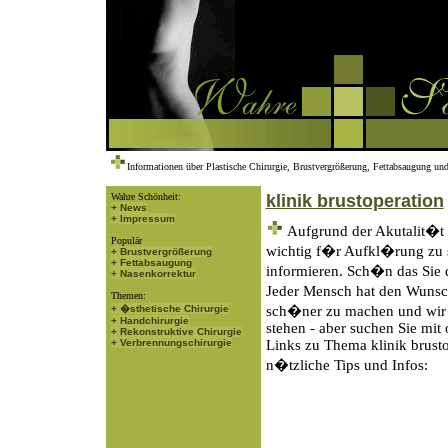
Informationen über Plastische Chirurgie, Brustvergrößerung, Fettabsaugung und
Wahre Schönheit:
klinik brustoperation
+ News
+ Impressum
Aufgrund der Akutalit�t d
Populär
wichtig f�r Aufkl�rung zu s
+ Brustvergrößerung
+ Fettabsaugung
informieren. Sch�n das Sie 
+ Nasenkorrektur
Jeder Mensch hat den Wunsch
Themen:
+ �sthetische Chirurgie
sch�ner zu machen und wir 
+ Handchirurgie
stehen - aber suchen Sie mit
+ Rekonstruktive Chirurgie
+ Verbrennungschirurgie
Links zu Thema klinik brusto
n�tzliche Tips und Infos: