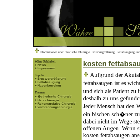
Informationen über Plastische Chirurgie, Brustvergrößerung, Fettabsaugung und
Wahre Schönheit:
kosten fettabsa
+ News
+ Impressum
Aufgrund der Akutal
Populär
+ Brustvergrößerung
fettabsaugen ist es wi
+ Fettabsaugung
+ Nasenkorrektur
und sich als Patient zu
Themen:
+ �sthetische Chirurgie
deshalb zu uns gefunde
+ Handchirurgie
+ Rekonstruktive Chirurgie
Jeder Mensch hat den W
+ Verbrennungschirurgie
ein bischen sch�ner z
dabei nicht im Wege ste
offenen Augen. Wenn si
kosten fettabsaugen ans