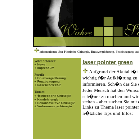
Informationen über Plastische Chirurgie, Brustvergrößerung, Fettabsaugung und
Wahre Schönheit:
laser pointer green
+ News
+ Impressum
Aufgrund der Akutalit�t d
Populär
wichtig f�r Aufkl�rung zu s
+ Brustvergrößerung
+ Fettabsaugung
informieren. Sch�n das Sie 
+ Nasenkorrektur
Jeder Mensch hat den Wunsch
Themen:
+ �sthetische Chirurgie
sch�ner zu machen und wir 
+ Handchirurgie
stehen - aber suchen Sie mit
+ Rekonstruktive Chirurgie
+ Verbrennungschirurgie
Links zu Thema laser pointer
n�tzliche Tips und Infos: