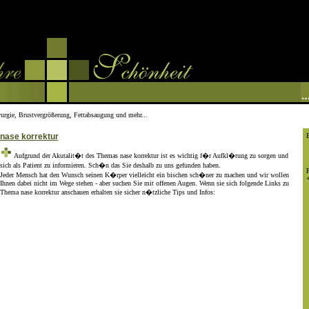
rurgie, Brustvergrößerung, Fettabsaugung und mehr...
nase korrektur
B
Aufgrund der Akutalit�t des Themas nase korrektur ist es wichtig f�r Aufkl�rung zu sorgen und
sich als Patient zu informieren. Sch�n das Sie deshalb zu uns gefunden haben.
P
Jeder Mensch hat den Wunsch seinen K�rper vielleicht ein bischen sch�ner zu machen und wir wollen
Ihnen dabei nicht im Wege stehen - aber suchen Sie mit offenen Augen. Wenn sie sich folgende Links zu
Thema nase korrektur anschauen erhalten sie sicher n�tzliche Tips und Infos: