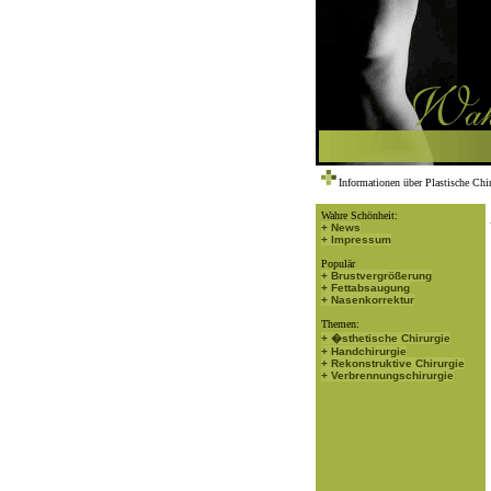
Informationen über Plastische Chi
Wahre Schönheit:
+ News
+ Impressum
Populär
+ Brustvergrößerung
+ Fettabsaugung
+ Nasenkorrektur
Themen:
+ �sthetische Chirurgie
+ Handchirurgie
+ Rekonstruktive Chirurgie
+ Verbrennungschirurgie