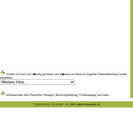
Sollten Sie dort nich f�ndig geworden sein k�nnen wir Ihnen zu folgende Themenbereichen Artikel
empfehlen:
Informationen über Plastische Chirurgie, Brustvergrößerung, Fettabsaugung und mehr...
Impressum
Kontakt
-
- © 2004 wahre-schoenheit.de