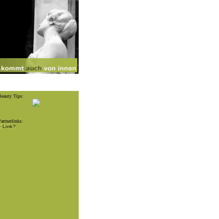
eauty Tips:
artnerlinks:
+ Link?