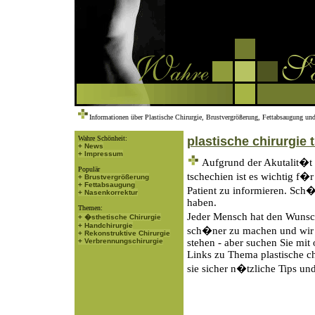
Informationen über Plastische Chirurgie, Brustvergrößerung, Fettabsaugung und
Wahre Schönheit:
plastische chirurgie 
+ News
+ Impressum
Aufgrund der Akutalit�t 
Populär
tschechien ist es wichtig f�
+ Brustvergrößerung
+ Fettabsaugung
Patient zu informieren. Sch
+ Nasenkorrektur
haben.
Themen:
Jeder Mensch hat den Wunsch
+ �sthetische Chirurgie
+ Handchirurgie
sch�ner zu machen und wir 
+ Rekonstruktive Chirurgie
+ Verbrennungschirurgie
stehen - aber suchen Sie mit
Links zu Thema plastische ch
sie sicher n�tzliche Tips und