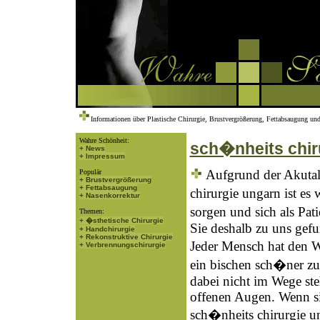
Informationen über Plastische Chirurgie, Brustvergrößerung, Fettabsaugung und
Wahre Schönheit:
sch�nheits chir
+ News
+ Impressum
Aufgrund der Akutal
Populär
+ Brustvergrößerung
+ Fettabsaugung
chirurgie ungarn ist e
+ Nasenkorrektur
sorgen und sich als Pat
Themen:
+ �sthetische Chirurgie
Sie deshalb zu uns gef
+ Handchirurgie
+ Rekonstruktive Chirurgie
Jeder Mensch hat den W
+ Verbrennungschirurgie
ein bischen sch�ner z
dabei nicht im Wege ste
offenen Augen. Wenn si
sch�nheits chirurgie un