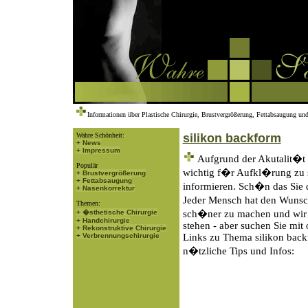
Informationen über Plastische Chirurgie, Brustvergrößerung, Fettabsaugung und
Wahre Schönheit:
silikon backform
+ News
+ Impressum
Aufgrund der Akutalit�t 
Populär
wichtig f�r Aufkl�rung zu s
+ Brustvergrößerung
+ Fettabsaugung
informieren. Sch�n das Sie 
+ Nasenkorrektur
Jeder Mensch hat den Wunsch
Themen:
+ �sthetische Chirurgie
sch�ner zu machen und wir 
+ Handchirurgie
stehen - aber suchen Sie mit
+ Rekonstruktive Chirurgie
+ Verbrennungschirurgie
Links zu Thema silikon backf
n�tzliche Tips und Infos: