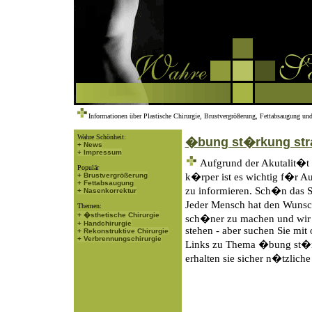
Informationen über Plastische Chirurgie, Brustvergrößerung, Fettabsaugung und
Wahre Schönheit:
�bung st�rkung str
+ News
+ Impressum
Aufgrund der Akutalit�t
Populär
+ Brustvergrößerung
k�rper ist es wichtig f�r Au
+ Fettabsaugung
zu informieren. Sch�n das S
+ Nasenkorrektur
Jeder Mensch hat den Wunsch
Themen:
+ �sthetische Chirurgie
sch�ner zu machen und wir 
+ Handchirurgie
stehen - aber suchen Sie mit
+ Rekonstruktive Chirurgie
+ Verbrennungschirurgie
Links zu Thema �bung st�r
erhalten sie sicher n�tzliche